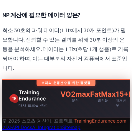
NP 계산에 필요한 데이터 양은?
최소 30초의 파워 데이터(1 Hz에서 30개 포인트)가 필
요합니다. 신뢰할 수 있는 결과를 위해 20분 이상의 운
동을 분석하세요. 데이터는 1 Hz(초당 1개 샘플)로 기록
되어야 하며, 이는 대부분의 자전거 컴퓨터에서 표준입
니다.
코치와 운동선수를 위한 플랫폼
Training
VO2max
FatMax
15+
Endurance
분석
최적화
매개변
대사 프로필 생성
수
© 2025 스포츠 계산기. 프로젝트
TrainingEndurance.com
기사
API Docs
AI Integration
Sitemap