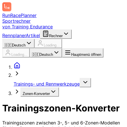
Run
Race
Planner
Sportrechner
von Training Endurance
Rennplaner
Artikel
Rechner
🇩🇪
Deutsch
Loading...
Loading...
🇩🇪
Deutsch
Hauptmenü öffnen
Trainings- und Rennwerkzeuge
Zonen-Konverter
Trainingszonen-Konverter
Trainingszonen zwischen 3-, 5- und 6-Zonen-Modellen