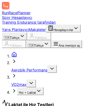
Run
Race
Planner
Spor Hesaplayıcı
Training Endurance tarafından
Yarış Planlayıcı
Makaleler
Hesaplayıcılar
🇹🇷
Türkçe
Yüklüyor...
Yüklüyor...
🇹🇷
Türkçe
Ana menüyü aç
Aerobik Performans
VO2max
Hız + Laktat
Laktat ile Hız Testleri