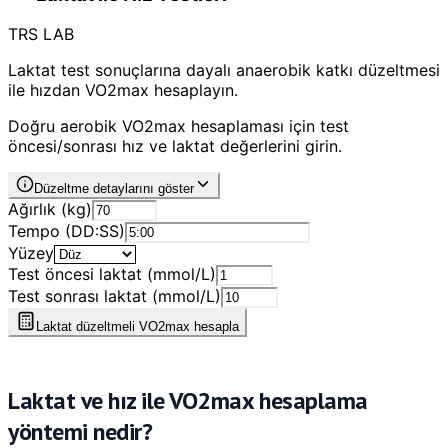
TRS LAB
Laktat test sonuçlarına dayalı anaerobik katkı düzeltmesi
ile hızdan VO2max hesaplayın.
Doğru aerobik VO2max hesaplaması için test
öncesi/sonrası hız ve laktat değerlerini girin.
Düzeltme detaylarını göster
Ağırlık (kg)
Tempo (DD:SS)
Yüzey
Test öncesi laktat (mmol/L)
Test sonrası laktat (mmol/L)
Laktat düzeltmeli VO2max hesapla
Laktat ve hız ile VO2max hesaplama
yöntemi nedir?