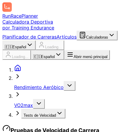
Run
Race
Planner
Calculadora Deportiva
por Training Endurance
Planificador de Carreras
Artículos
Calculadoras
🇪🇸
Español
Loading...
Loading...
🇪🇸
Español
Abrir menú principal
Rendimiento Aeróbico
VO2max
Tests de Velocidad
Pruebas de Velocidad de Carrera