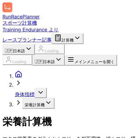
Run
Race
Planner
スポーツ計算機
Training Endurance より
レースプランナー
記事
計算機
🇯🇵
日本語
Loading...
Loading...
🇯🇵
日本語
メインメニューを開く
身体指標
栄養計算機
栄養計算機