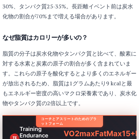
30%、タンパク質25-35%。長距離イベント前は炭水
化物の割合が70%まで増える場合があります。
なぜ脂質はカロリーが多いの？
脂質の分子は炭水化物やタンパク質と比べて、酸素に
対する水素と炭素の原子の割合が多く含まれていま
す。これらの原子を酸化するとより多くのエネルギー
が放出されるため、脂質は1グラムあたり9 kcalと最
もエネルギー密度の高いマクロ栄養素であり、炭水化
物やタンパク質の2倍以上です。
コーチとアスリートのためのプラ
ットフォーム
Training
VO2max
FatMax
15+
Endurance