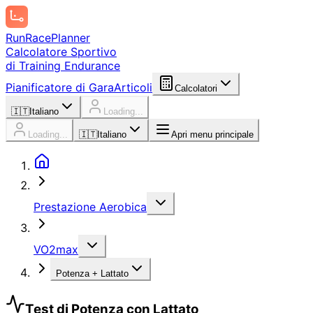
Run
Race
Planner
Calcolatore Sportivo
di Training Endurance
Pianificatore di Gara
Articoli
Calcolatori
🇮🇹
Italiano
Loading...
Loading...
🇮🇹
Italiano
Apri menu principale
Prestazione Aerobica
VO2max
Potenza + Lattato
Test di Potenza con Lattato