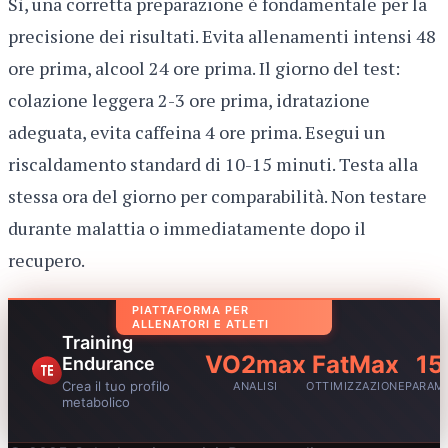
Sì, una corretta preparazione è fondamentale per la
precisione dei risultati. Evita allenamenti intensi 48
ore prima, alcool 24 ore prima. Il giorno del test:
colazione leggera 2-3 ore prima, idratazione
adeguata, evita caffeina 4 ore prima. Esegui un
riscaldamento standard di 10-15 minuti. Testa alla
stessa ora del giorno per comparabilità. Non testare
durante malattia o immediatamente dopo il
recupero.
PIATTAFORMA PER
ALLENATORI E ATLETI
Training
VO2max
FatMax
15
Endurance
Crea il tuo profilo
ANALISI
OTTIMIZZAZIONE
PARAM
metabolico