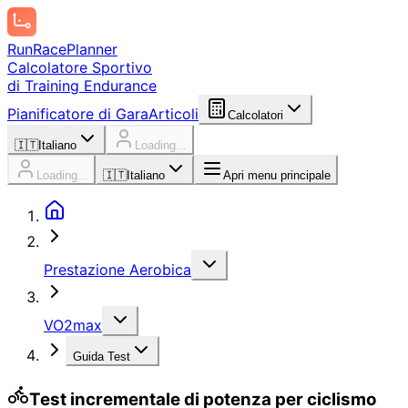
Run
Race
Planner
Calcolatore Sportivo
di Training Endurance
Pianificatore di Gara
Articoli
Calcolatori
🇮🇹
Italiano
Loading...
Loading...
🇮🇹
Italiano
Apri menu principale
Prestazione Aerobica
VO2max
Guida Test
Test incrementale di potenza per ciclismo