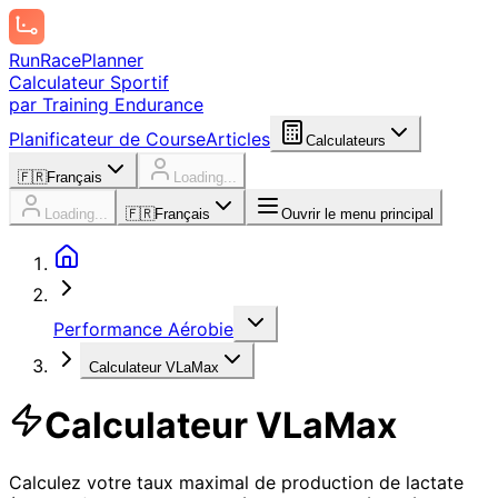
Run
Race
Planner
Calculateur Sportif
par Training Endurance
Planificateur de Course
Articles
Calculateurs
🇫🇷
Français
Loading...
Loading...
🇫🇷
Français
Ouvrir le menu principal
Performance Aérobie
Calculateur VLaMax
Calculateur VLaMax
Calculez votre taux maximal de production de lactate