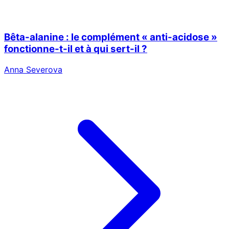
Bêta-alanine : le complément « anti-acidose »
fonctionne-t-il et à qui sert-il ?
Anna Severova